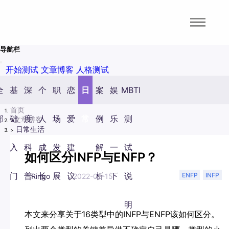
导航栏
开始测试
文章博客
人格测试
全
基
深
个
职
恋
日
案
娱
MBTI
首页
部
础
度
人
场
爱
常
例
乐
测
文章博客
日常生活
入
科
成
发
建
生
解
一
试
如何区分INFP与ENFP？
门
普
长
展
议
活
析
下
说
ENFP
INFP
Ringo
2022-02-15
明
本文来分享关于16类型中的INFP与ENFP该如何区分。