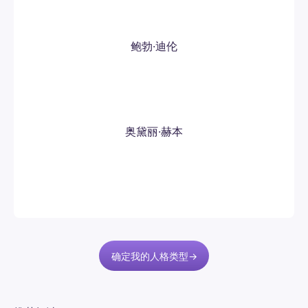
鲍勃·迪伦
奥黛丽·赫本
确定我的人格类型→