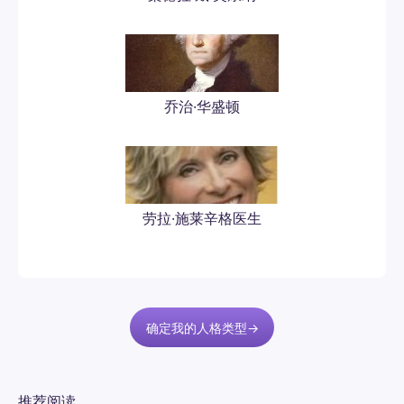
乔治·华盛顿
劳拉·施莱辛格医生
确定我的人格类型→
推荐阅读