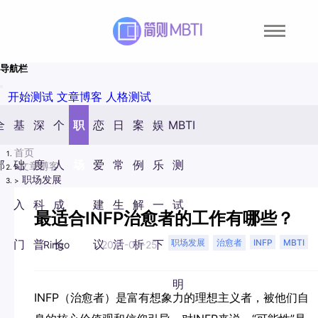
导航栏
开始测试
文章博客
人格测试
全
基
深
个
职
恋
日
案
娱
MBTI
首页
部
础
度
人
场
爱
常
例
乐
测
文章博客
职场发展
入
科
成
发
建
生
解
一
试
最适合INFP治愈者的工作有哪些？
职场发展
治愈者
INFP
MBTI
门
普
长
展
议
活
析
下
说
Ringo
2021-09-25
明
INFP（治愈者）是富有想象力的理想主义者，被他们自